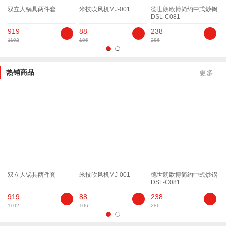
双立人锅具两件套
米技吹风机MJ-001
德世朗欧博简约中式炒锅
男
DSL-C081
T
919
88
238
1102
106
286
1
1
2
热销商品
更多
双立人锅具两件套
米技吹风机MJ-001
德世朗欧博简约中式炒锅
DSL-C081
T
919
88
238
1102
106
286
1
1
2